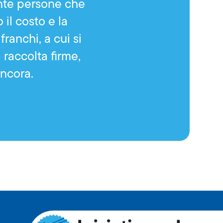
ante persone che
il costo e la
ranchi, a cui si
 raccolta firme,
ancora.