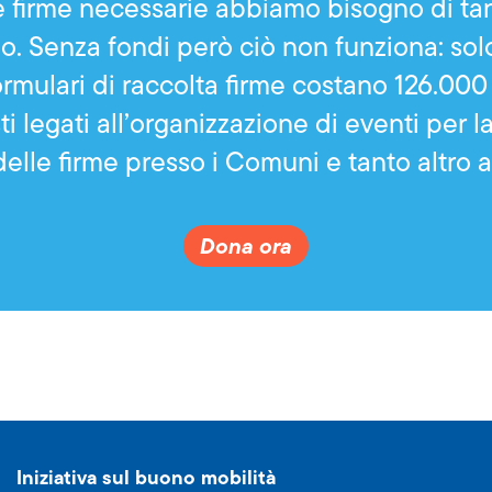
le firme necessarie abbiamo bisogno di t
. Senza fondi però ciò non funziona: solo 
rmulari di raccolta firme costano 126.000 f
i legati all’organizzazione di eventi per la
 delle firme presso i Comuni e tanto altro 
Dona ora
Iniziativa sul buono mobilità