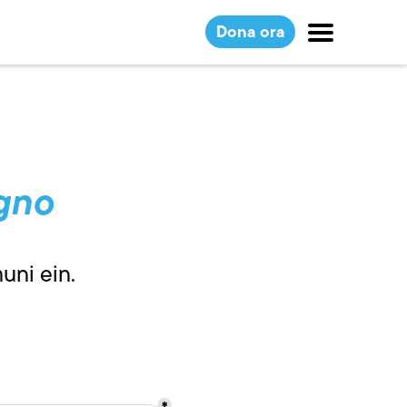
Dona ora
ugno
uni ein.