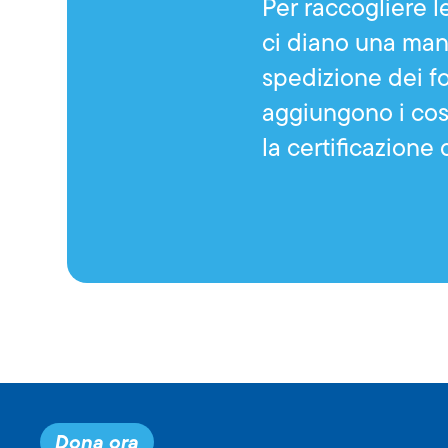
Per raccogliere 
ci diano una mano
spedizione dei fo
aggiungono i cost
la certificazione
Dona ora