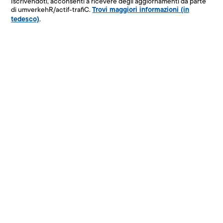
Iscrivendoti, acconsenti a ricevere degli aggiornamenti da parte
Trovi maggiori informazioni (in
di umverkehR/actif-trafiC.
tedesco)
.