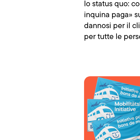
lo status quo: c
inquina paga» sui
dannosi per il c
per tutte le per