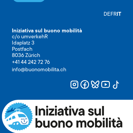
IT
DE
FR
Iniziativa sul buono mobilità
c/o umverkehR
Idaplatz 3
Postfach
8036 Zürich
+41 44 242 72 76
info@buonomobilita.ch