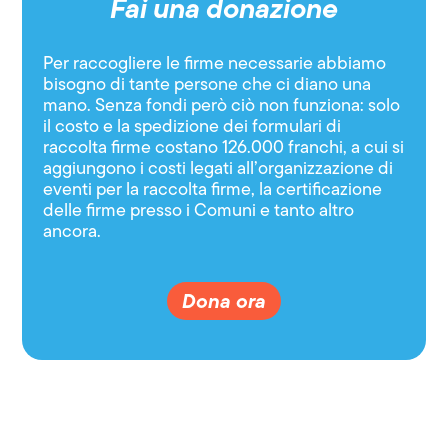
Fai una donazione
Per raccogliere le firme necessarie abbiamo
bisogno di tante persone che ci diano una
mano. Senza fondi però ciò non funziona: solo
il costo e la spedizione dei formulari di
raccolta firme costano 126.000 franchi, a cui si
aggiungono i costi legati all’organizzazione di
eventi per la raccolta firme, la certificazione
delle firme presso i Comuni e tanto altro
ancora.
Dona ora