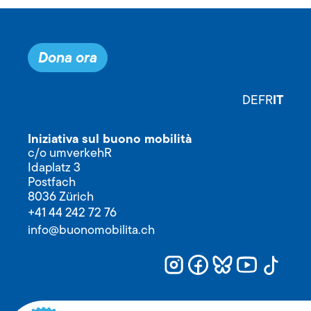
Dona ora
IT
DE
FR
Iniziativa sul buono mobilità
c/o umverkehR
Idaplatz 3
Postfach
8036 Zürich
+41 44 242 72 76
info@buonomobilita.ch