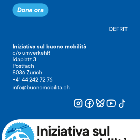
Dona ora
IT
DE
FR
Iniziativa sul buono mobilità
c/o umverkehR
Idaplatz 3
Postfach
8036 Zürich
+41 44 242 72 76
info@buonomobilita.ch