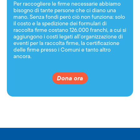
Per raccogliere le firme necessarie abbiamo
bisogno di tante persone che ci diano una
mano. Senza fondi però ciò non funziona: solo
il costo e la spedizione dei formulari di
raccolta firme costano 126.000 franchi, a cui si
aggiungono i costi legati all’organizzazione di
eventi per la raccolta firme, la certificazione
delle firme presso i Comuni e tanto altro
ancora.
Dona ora